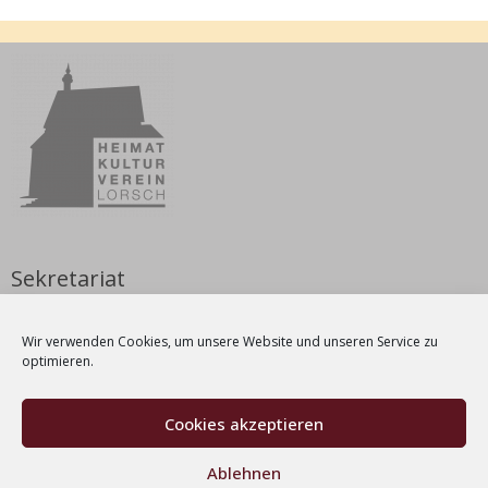
Sekretariat
Nicole Weyrauch
Wir verwenden Cookies, um unsere Website und unseren Service zu
Dienstag & Donnerstag | 9 – 12 Uhr
optimieren.
Tel.: 06251-1038212
E-Mail:
info[at]kulturverein-lorsch[dot]de
Cookies akzeptieren
Ablehnen