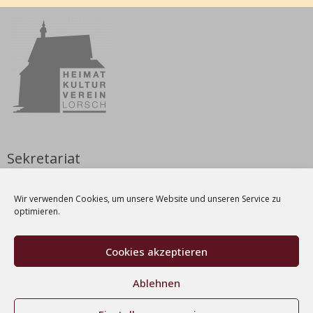
Sekretariat
Nicole Weyrauch
Wir verwenden Cookies, um unsere Website und unseren Service zu
Dienstag & Donnerstag | 9 – 12 Uhr
optimieren.
Tel.: 06251-1038212
E-Mail:
info[at]kulturverein-lorsch[dot]de
Cookies akzeptieren
Ablehnen