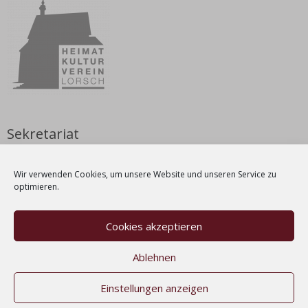
Sekretariat
Nicole Weyrauch
Wir verwenden Cookies, um unsere Website und unseren Service zu
Dienstag & Donnerstag | 9 – 12 Uhr
optimieren.
Tel.: 06251-1038212
E-Mail:
info[at]kulturverein-lorsch[dot]de
Cookies akzeptieren
Suchen
Ablehnen
nach:
Einstellungen anzeigen
Kontakt
Impressum
Datenschutz