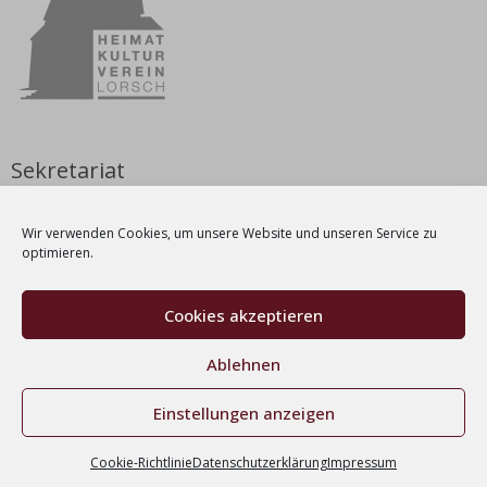
Sekretariat
Nicole Weyrauch
Wir verwenden Cookies, um unsere Website und unseren Service zu
Dienstag & Donnerstag | 9 – 12 Uhr
optimieren.
Tel.: 06251-1038212
E-Mail:
info[at]kulturverein-lorsch[dot]de
Cookies akzeptieren
Ablehnen
Einstellungen anzeigen
Kontakt
Impressum
Datenschutz
Cookie-Richtlinie
Datenschutzerklärung
Impressum
© 2026, Heimat- und Kulturverein Lorsch e.V.