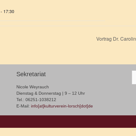
 - 17:30
Vortrag Dr. Carol
Sekretariat
S
na
Nicole Weyrauch
Dienstag & Donnerstag | 9 – 12 Uhr
Tel.: 06251-1038212
E-Mail:
info[at]kulturverein-lorsch[dot]de