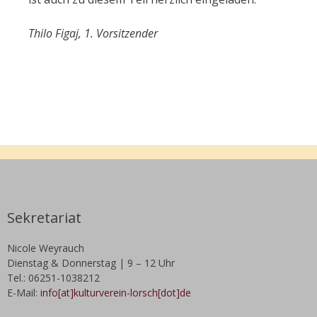
Thilo Figaj, 1. Vorsitzender
Sekretariat
Nicole Weyrauch
Dienstag & Donnerstag | 9 – 12 Uhr
Tel.: 06251-1038212
E-Mail:
info[at]kulturverein-lorsch[dot]de